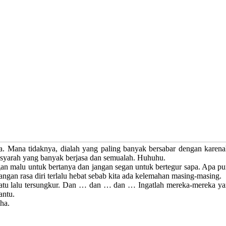
a. Mana tidaknya, dialah yang paling banyak bersabar dengan karen
syarah yang banyak berjasa dan semualah. Huhuhu.
gan malu untuk bertanya dan jangan segan untuk bertegur sapa. Apa p
Jangan rasa diri terlalu hebat sebab kita ada kelemahan masing-masing.
pak batu lalu tersungkur. Dan … dan … dan … Ingatlah mereka-mereka 
antu.
ha.