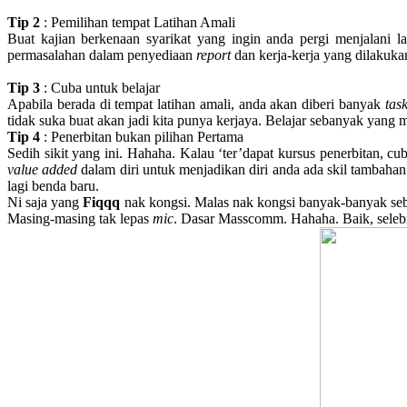
Tip 2
: Pemilihan tempat Latihan Amali
Buat kajian berkenaan syarikat yang ingin anda pergi menjalani la
permasalahan dalam penyediaan
report
dan kerja-kerja yang dilakukan
Tip 3
: Cuba untuk belajar
Apabila berada di tempat latihan amali, anda akan diberi banyak
task
tidak suka buat akan jadi kita punya kerjaya. Belajar sebanyak yang 
Tip 4
: Penerbitan bukan pilihan Pertama
Sedih sikit yang ini. Hahaha. Kalau ‘ter’dapat kursus penerbitan, cu
value added
dalam diri untuk menjadikan diri anda ada skil tambaha
lagi benda baru.
Ni saja yang
Fiqqq
nak kongsi. Malas nak kongsi banyak-banyak seb
Masing-masing tak lepas
mic
. Dasar Masscomm. Hahaha. Baik, selebi