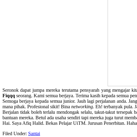
Seronok dapat jumpa mereka terutama pensyarah yang mengajar kit
Fiqqq
seorang. Kami semua berjaya. Terima kasih kepada semua pen
Semoga berjaya kepada semua junior. Jauh lagi perjalanan anda. Jan
mana pihak. Profesional sikit! Bina
networking
. Eh! terbanyak pula. 
Berjalan tidak boleh terlalu mendongak selalu, takut-takut terse
bantuan mereka. Betul ada usaha sendiri tapi mereka juga turut memb
Hai. Saya Afiq Halid. Bekas Pelajar UiTM. Jurusan Penerbitan. Haha
Filed Under:
Santai