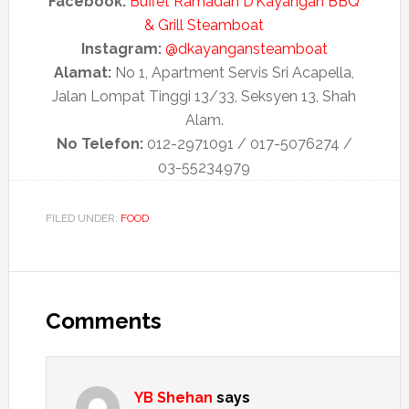
Facebook:
Buffet Ramadan D’Kayangan BBQ
& Grill Steamboat
Instagram:
@dkayangansteamboat
Alamat:
No 1, Apartment Servis Sri Acapella,
Jalan Lompat Tinggi 13/33, Seksyen 13, Shah
Alam.
No Telefon:
012-2971091 / 017-5076274 /
03-55234979
FILED UNDER:
FOOD
Comments
YB Shehan
says