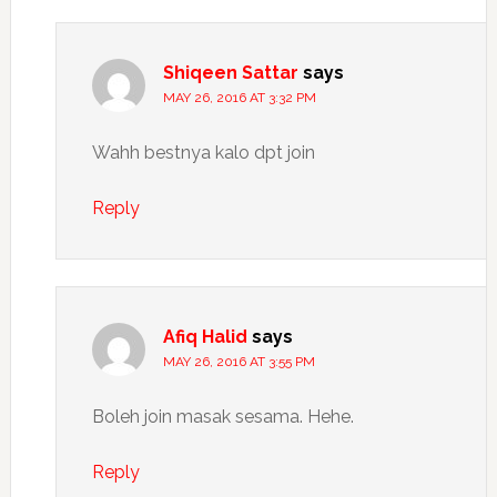
Shiqeen Sattar
says
MAY 26, 2016 AT 3:32 PM
Wahh bestnya kalo dpt join
Reply
Afiq Halid
says
MAY 26, 2016 AT 3:55 PM
Boleh join masak sesama. Hehe.
Reply