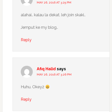
MAY 26, 2016 AT 3:25 PM
alahai.. kalau la dekat. leh join skaki..
Jemput ke my blog..
Reply
Afiq Halid
says
MAY 26, 2016 AT 3:26 PM
Huhu. Okey2
Reply