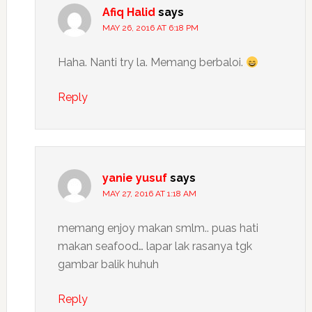
Afiq Halid
says
MAY 26, 2016 AT 6:18 PM
Haha. Nanti try la. Memang berbaloi.
Reply
yanie yusuf
says
MAY 27, 2016 AT 1:18 AM
memang enjoy makan smlm.. puas hati
makan seafood… lapar lak rasanya tgk
gambar balik huhuh
Reply