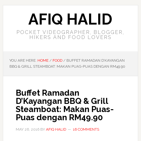
AFIQ HALID
POCKET VIDEOGRAPHER, BLOGGER,
HIKERS AND FOOD LOVERS
YOU ARE HERE:
HOME
/
FOOD
/
BUFFET RAMADAN D’KAYANGAN
BBQ & GRILL STEAMBOAT: MAKAN PUAS-PUAS DENGAN RM49.90
Buffet Ramadan
D’Kayangan BBQ & Grill
Steamboat: Makan Puas-
Puas dengan RM49.90
MAY 26, 2016
BY
AFIQ HALID
16 COMMENTS