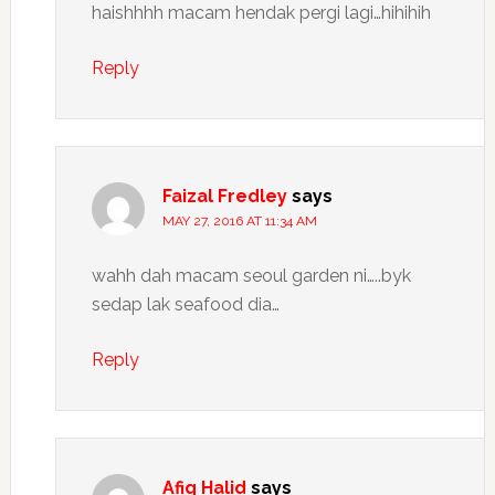
haishhhh macam hendak pergi lagi…hihihih
Reply
Faizal Fredley
says
MAY 27, 2016 AT 11:34 AM
wahh dah macam seoul garden ni…..byk
sedap lak seafood dia…
Reply
Afiq Halid
says