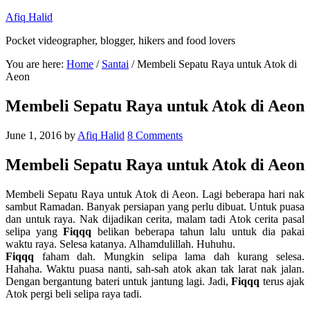
Afiq Halid
Pocket videographer, blogger, hikers and food lovers
You are here:
Home
/
Santai
/
Membeli Sepatu Raya untuk Atok di
Aeon
Membeli Sepatu Raya untuk Atok di Aeon
June 1, 2016
by
Afiq Halid
8 Comments
Membeli Sepatu Raya untuk Atok di Aeon
Membeli Sepatu Raya untuk Atok di Aeon. Lagi beberapa hari nak
sambut Ramadan. Banyak persiapan yang perlu dibuat. Untuk puasa
dan untuk raya. Nak dijadikan cerita, malam tadi Atok cerita pasal
selipa yang
Fiqqq
belikan beberapa tahun lalu untuk dia pakai
waktu raya. Selesa katanya. Alhamdulillah. Huhuhu.
Fiqqq
faham dah. Mungkin selipa lama dah kurang selesa.
Hahaha. Waktu puasa nanti, sah-sah atok akan tak larat nak jalan.
Dengan bergantung bateri untuk jantung lagi. Jadi,
Fiqqq
terus ajak
Atok pergi beli selipa raya tadi.