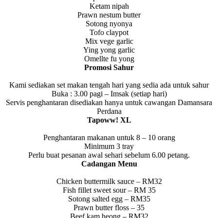
Ketam nipah
Prawn nestum butter
Sotong nyonya
Tofo claypot
Mix vege garlic
Ying yong garlic
Omellte fu yong
Promosi Sahur
Kami sediakan set makan tengah hari yang sedia ada untuk sahur
Buka : 3.00 pagi – Imsak (setiap hari)
Servis penghantaran disediakan hanya untuk cawangan Damansara
Perdana
Tapoww! XL
Penghantaran makanan untuk 8 – 10 orang
Minimum 3 tray
Perlu buat pesanan awal sehari sebelum 6.00 petang.
Cadangan Menu
Chicken buttermilk sauce – RM32
Fish fillet sweet sour – RM 35
Sotong salted egg – RM35
Prawn butter floss – 35
Beef kam heong – RM32