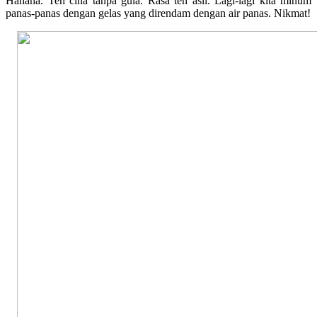
Hahaha. Teh cina tanpa gula. Rasa teh asli. Lagi-lagi kita minum
panas-panas dengan gelas yang direndam dengan air panas. Nikmat!