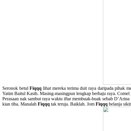
Seronok betul
Fiqqq
lihat mereka terima duit raya daripada pihak 
Yatim Baitul Kasih. Masing-masingpun lengkap berbaju raya. Comel
Perasaan nak sambut raya waktu iftar membuak-buak sebab D’Arina
kian tiba. Manalah
Fiqqq
tak teruja. Baiklah. Jom
Fiqqq
belanja siki