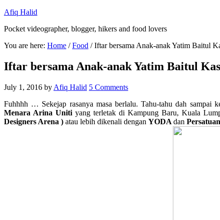
Afiq Halid
Pocket videographer, blogger, hikers and food lovers
You are here:
Home
/
Food
/
Iftar bersama Anak-anak Yatim Baitul Ka
Iftar bersama Anak-anak Yatim Baitul Kasi
July 1, 2016
by
Afiq Halid
5 Comments
Fuhhhh … Sekejap rasanya masa berlalu. Tahu-tahu dah sampai ke
Menara Arina Uniti
yang terletak di Kampung Baru, Kuala Lumpu
Designers Arena )
atau lebih dikenali dengan
YODA
dan
Persatua