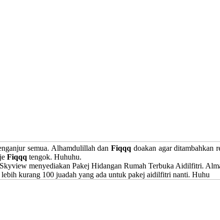
menganjur semua. Alhamdulillah dan
Fiqqq
doakan agar ditambahkan r
 je
Fiqqq
tengok. Huhuhu.
 Skyview menyediakan Pakej Hidangan Rumah Terbuka Aidilfitri. Alm
t lebih kurang 100 juadah yang ada untuk pakej aidilfitri nanti. Huhu