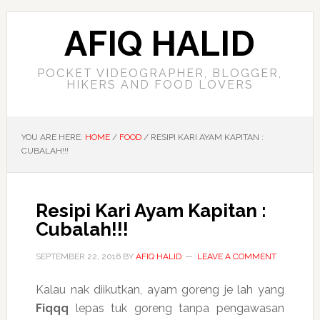
AFIQ HALID
POCKET VIDEOGRAPHER, BLOGGER,
HIKERS AND FOOD LOVERS
YOU ARE HERE:
HOME
/
FOOD
/
RESIPI KARI AYAM KAPITAN :
CUBALAH!!!
Resipi Kari Ayam Kapitan :
Cubalah!!!
SEPTEMBER 22, 2016
BY
AFIQ HALID
LEAVE A COMMENT
Kalau nak diikutkan, ayam goreng je lah yang
Fiqqq
lepas tuk goreng tanpa pengawasan