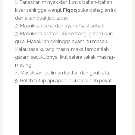
1. Panaskan minyak dan tumis bahan-bahan
kisar sehingga wangi.
Fiqqq
suka bahagian ini
dan akan buat jadi lapar.
2. Masukkan serai dan ayam. Gaul sebati.
3. Masukkan santan, ubi kentang, garam dan
gula. Masak lah sehingga ayam itu masak.
Kalau rasa kurang masin, maka tambahlah
garam secukupnya. Ikut selera tekak masing-
masing.
4. Masukkan jus limau kasturi dan gaul rata.
5. Boleh tutup api apabila kuah sudah pekat.