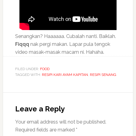
Senangkan? Haaaaaa. Cubalah nanti. Baiklah.
Fiqqq
nak pergi makan. Lapar pula tengok
video masak-masak macam ni. Hahaha.
FILED UNDER:
FOOD
TAGGED WITH:
RESIPI KARI AYAM KAPITAN
,
RESIPI SENANG
Leave a Reply
Your email address will not be published.
Required fields are marked
*