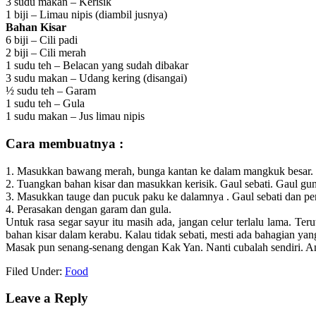
3 sudu makan – Kerisik
1 biji – Limau nipis (diambil jusnya)
Bahan Kisar
6 biji – Cili padi
2 biji – Cili merah
1 sudu teh – Belacan yang sudah dibakar
3 sudu makan – Udang kering (disangai)
½ sudu teh – Garam
1 sudu teh – Gula
1 sudu makan – Jus limau nipis
Cara membuatnya :
1. Masukkan bawang merah, bunga kantan ke dalam mangkuk besar.
2. Tuangkan bahan kisar dan masukkan kerisik. Gaul sebati. Gaul guna
3. Masukkan tauge dan pucuk paku ke dalamnya . Gaul sebati dan per
4. Perasakan dengan garam dan gula.
Untuk rasa segar sayur itu masih ada, jangan celur terlalu lama. T
bahan kisar dalam kerabu. Kalau tidak sebati, mesti ada bahagian ya
Masak pun senang-senang dengan Kak Yan. Nanti cubalah sendiri. And
Filed Under:
Food
Leave a Reply