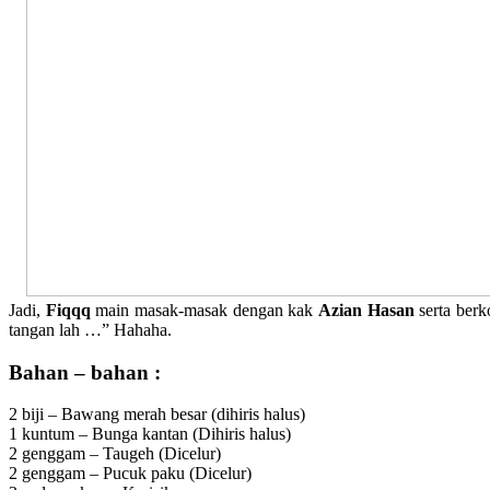
Jadi,
Fiqqq
main masak-masak dengan kak
Azian Hasan
serta berk
tangan lah …” Hahaha.
Bahan – bahan :
2 biji – Bawang merah besar (dihiris halus)
1 kuntum – Bunga kantan (Dihiris halus)
2 genggam – Taugeh (Dicelur)
2 genggam – Pucuk paku (Dicelur)