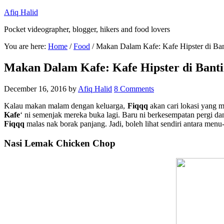
Afiq Halid
Pocket videographer, blogger, hikers and food lovers
You are here:
Home
/
Food
/
Makan Dalam Kafe: Kafe Hipster di Ban
Makan Dalam Kafe: Kafe Hipster di Bant
December 16, 2016
by
Afiq Halid
8 Comments
Kalau makan malam dengan keluarga,
Fiqqq
akan cari lokasi yang 
Kafe
‘ ni semenjak mereka buka lagi. Baru ni berkesempatan pergi 
Fiqqq
malas nak borak panjang. Jadi, boleh lihat sendiri antara me
Nasi Lemak Chicken Chop