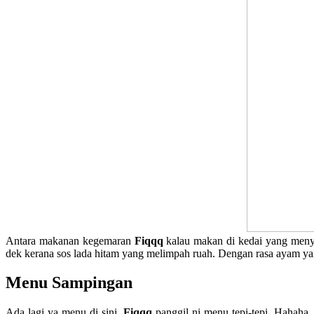
Antara makanan kegemaran
Fiqqq
kalau makan di kedai yang men
dek kerana sos lada hitam yang melimpah ruah. Dengan rasa ayam 
Menu Sampingan
Ada lagi ya menu di sini.
Fiqqq
panggil ni menu tepi-tepi. Hahaha.