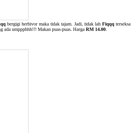
qqq
bergigi herbivor maka tidak tajam. Jadi, tidak lah
Fiqqq
terseksa
yang ada umppphhh!!! Makan puas-puas. Harga
RM 14.00
.