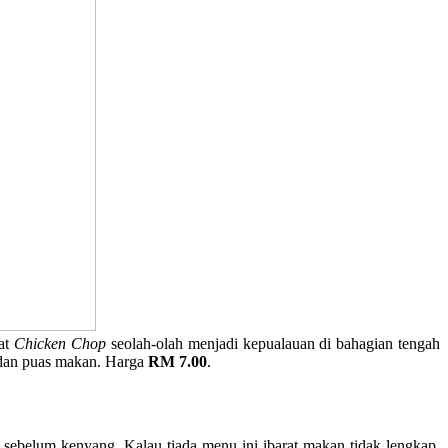
hat
Chicken Chop
seolah-olah menjadi kepualauan di bahagian tengah
 dan puas makan. Harga
RM 7.00
.
sebelum kenyang. Kalau tiada menu ini ibarat makan tidak lengkap.