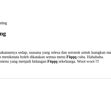
ting
ing
makanannya sedap, suasana yang selesa dan seronok untuk luangkan m
dan menikmata boleh dikatakan semua menu
Fiqqq
cuba. Hahahaha.
nu-menu yang menjadi hidangan
Fiqqq
sekeluarga. Woot woot !!!