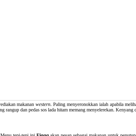
yediakan makanan
western
. Paling menyeronokkan ialah apabila meli
yang rangup dan pedas sos lada hitam memang menyelerekan. Kenyang
 Menu tepi-tepi ini
Fiqqq
akan pesan sebagai makanan untuk penutup 