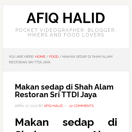
AFIQ HALID
POCKET VIDEOGRAPHER, BLOGGER,
HIKERS AND FOOD LOVERS
YOU ARE HERE:
HOME
/
FOOD
/
MAKAN SEDAP DI SHAH ALAM
RESTORAN SRI TTDI JAYA
Makan sedap di Shah Alam
Restoran Sri TTDI Jaya
APRIL 17, 2017
BY
AFIQ HALID
12 COMMENTS
Makan sedap di