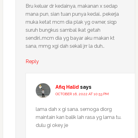
Bru keluar dr kedainya, makanan x sedap
mana pun, sian tuan punya kedai.. pekerja
muka ketat mcm dia plak yg owner, siqp
suruh bungkus sambal ikat getah
sendiri..mcm dia yg bayar aku makan kt
sana, mmg xgi dah sekali jrr la duh..
Reply
Afiq Halid
says
OCTOBER 16, 2022 AT 10:53 PM
lama dah x gi sana. semoga diorg
maintain kan balik lah rasa yg lama tu.
dulu gi okey je