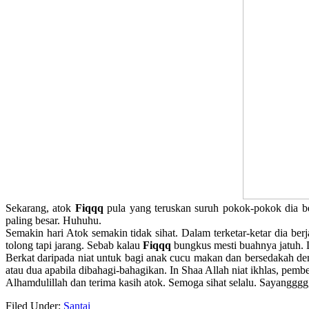
Sekarang, atok
Fiqqq
pula yang teruskan suruh pokok-pokok dia be
paling besar. Huhuhu.
Semakin hari Atok semakin tidak sihat. Dalam terketar-ketar dia 
tolong tapi jarang. Sebab kalau
Fiqqq
bungkus mesti buahnya jatuh.
Berkat daripada niat untuk bagi anak cucu makan dan bersedakah de
atau dua apabila dibahagi-bahagikan. In Shaa Allah niat ikhlas, pembe
Alhamdulillah dan terima kasih atok. Semoga sihat selalu. Sayanggg
Filed Under:
Santai