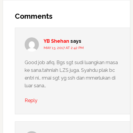
Comments
YB Shehan
says
MAY 13, 2017 AT 2:42 PM
Good job afiq. Bgs sgt sudi luangkan masa
ke sana.tahniah LZS juga. Syahdu plak bc
entri ni.. rmai sgt yg ssh dan mmerlukan di
luar sana..
Reply