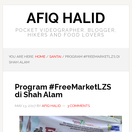
AFIQ HALID
POCKET VIDEOGRAPHER, BLOGGER,
HIKERS AND FOOD LOVERS
YOU ARE HERE:
HOME
/
SANTAI
/
PROGRAM #FREEMARKETLZS DI
SHAH ALAM
Program #FreeMarketLZS
di Shah Alam
MAY 13, 2017
BY
AFIQ HALID
3 COMMENTS