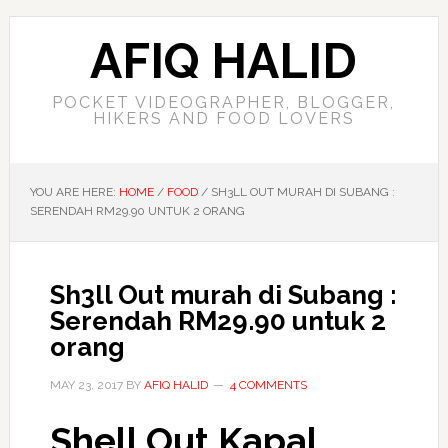
AFIQ HALID
POCKET VIDEOGRAPHER, BLOGGER,
HIKERS AND FOOD LOVERS
YOU ARE HERE:
HOME
/
FOOD
/
SH3LL OUT MURAH DI SUBANG :
SERENDAH RM29.90 UNTUK 2 ORANG
Sh3ll Out murah di Subang :
Serendah RM29.90 untuk 2
orang
MAY 23, 2017
BY
AFIQ HALID
4 COMMENTS
Shell Out Kapal