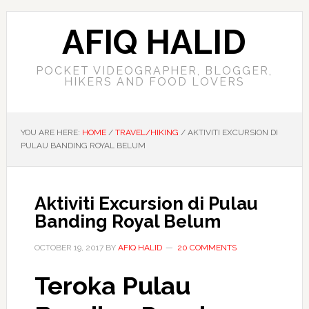
AFIQ HALID
POCKET VIDEOGRAPHER, BLOGGER,
HIKERS AND FOOD LOVERS
YOU ARE HERE:
HOME
/
TRAVEL/HIKING
/
AKTIVITI EXCURSION DI
PULAU BANDING ROYAL BELUM
Aktiviti Excursion di Pulau
Banding Royal Belum
OCTOBER 19, 2017
BY
AFIQ HALID
20 COMMENTS
Teroka Pulau