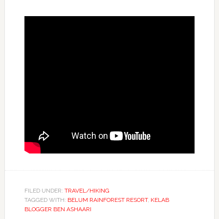
FILED UNDER:
TRAVEL/HIKING
TAGGED WITH:
BELUM RAINFOREST RESORT
,
KELAB
BLOGGER BEN ASHAARI