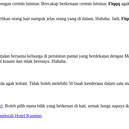
engan cermin lutsinar. Bercakap berkenaan cermin lutsinar,
Fiqqq
agak
.
ehkan orang luar nampak jelas orang yang di dalam. Hahaha. Jadi,
Fiq
alan bersama keluarga di persisiran pantai yang berdekatan dengan M
it kusam dan tidak bermaya. Hahaha.
 agak terhad. Tidak boleh melebihi 50 buah kenderaan dalam satu mas
el
. Boleh pilih mana bilik yang berkenan di hati, semak harga supaya 
ndurah Hotel Kuantan