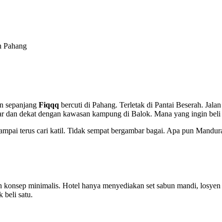
n Pahang
n sepanjang
Fiqqq
bercuti di Pahang. Terletak di Pantai Beserah. Jal
ar dan dekat dengan kawasan kampung di Balok. Mana yang ingin beli bu
mpai terus cari katil. Tidak sempat bergambar bagai. Apa pun Mandurah 
onsep minimalis. Hotel hanya menyediakan set sabun mandi, losyen b
 beli satu.