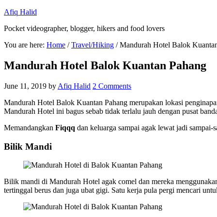
Afiq Halid
Pocket videographer, blogger, hikers and food lovers
You are here:
Home
/
Travel/Hiking
/
Mandurah Hotel Balok Kuanta
Mandurah Hotel Balok Kuantan Pahang
June 11, 2019
by
Afiq Halid
2 Comments
Mandurah Hotel Balok Kuantan Pahang merupakan lokasi penginapa
Mandurah Hotel ini bagus sebab tidak terlalu jauh dengan pusat band
Memandangkan
Fiqqq
dan keluarga sampai agak lewat jadi sampai-sa
Bilik Mandi
Bilik mandi di Mandurah Hotel agak comel dan mereka menggunakan k
tertinggal berus dan juga ubat gigi. Satu kerja pula pergi mencari untuk