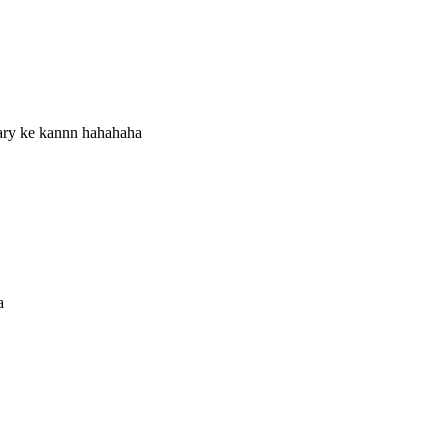
sary ke kannn hahahaha
a