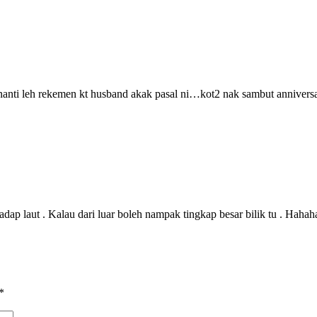
nanti leh rekemen kt husband akak pasal ni…kot2 nak sambut anniver
gadap laut . Kalau dari luar boleh nampak tingkap besar bilik tu . Hahah
*