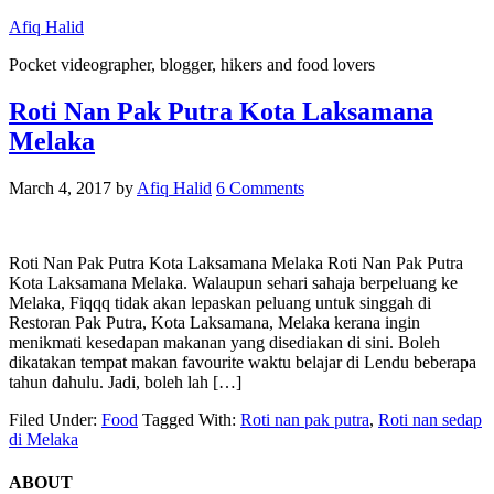
Afiq Halid
Pocket videographer, blogger, hikers and food lovers
Roti Nan Pak Putra Kota Laksamana
Melaka
March 4, 2017
by
Afiq Halid
6 Comments
Roti Nan Pak Putra Kota Laksamana Melaka Roti Nan Pak Putra
Kota Laksamana Melaka. Walaupun sehari sahaja berpeluang ke
Melaka, Fiqqq tidak akan lepaskan peluang untuk singgah di
Restoran Pak Putra, Kota Laksamana, Melaka kerana ingin
menikmati kesedapan makanan yang disediakan di sini. Boleh
dikatakan tempat makan favourite waktu belajar di Lendu beberapa
tahun dahulu. Jadi, boleh lah […]
Filed Under:
Food
Tagged With:
Roti nan pak putra
,
Roti nan sedap
di Melaka
ABOUT