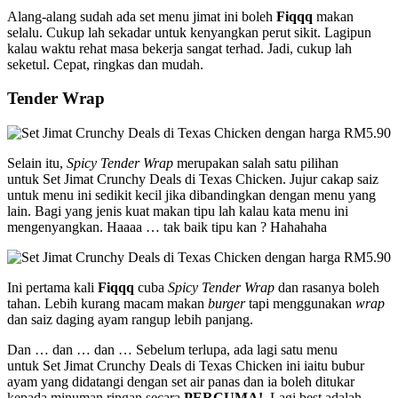
Alang-alang sudah ada set menu jimat ini boleh
Fiqqq
makan
selalu. Cukup lah sekadar untuk kenyangkan perut sikit. Lagipun
kalau waktu rehat masa bekerja sangat terhad. Jadi, cukup lah
seketul. Cepat, ringkas dan mudah.
Tender Wrap
Selain itu,
Spicy Tender Wrap
merupakan salah satu pilihan
untuk Set Jimat Crunchy Deals di Texas Chicken. Jujur cakap saiz
untuk menu ini sedikit kecil jika dibandingkan dengan menu yang
lain. Bagi yang jenis kuat makan tipu lah kalau kata menu ini
mengenyangkan. Haaaa … tak baik tipu kan ? Hahahaha
Ini pertama kali
Fiqqq
cuba
Spicy Tender Wrap
dan rasanya boleh
tahan. Lebih kurang macam makan
burger
tapi menggunakan
wrap
dan saiz daging ayam rangup lebih panjang.
Dan … dan … dan … Sebelum terlupa, ada lagi satu menu
untuk Set Jimat Crunchy Deals di Texas Chicken ini iaitu bubur
ayam yang didatangi dengan set air panas dan ia boleh ditukar
kepada minuman ringan secara
PERCUMA!
. Lagi best adalah