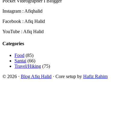
Pocket Videographer I Blogger
Instagram : Afiqhalid
Facebook : Afiq Halid
YouTube : Afiq Halid
Categories
Food
(85)
Santai
(66)
Travel/Hiking
(75)
© 2026 ·
Blog Afiq Halid
· Core setup by
Hafiz Rahim