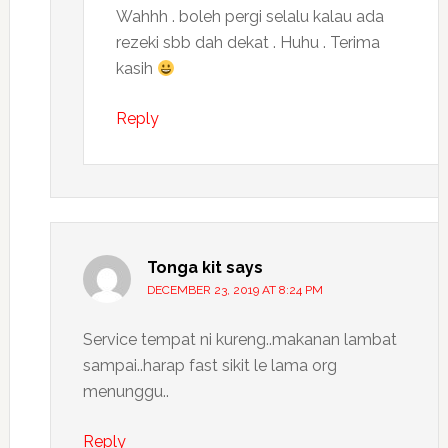
Wahhh . boleh pergi selalu kalau ada
rezeki sbb dah dekat . Huhu . Terima
kasih
Reply
Tonga kit
says
DECEMBER 23, 2019 AT 8:24 PM
Service tempat ni kureng..makanan lambat
sampai..harap fast sikit le lama org
menunggu..
Reply