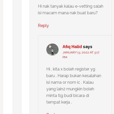
Hi nak tanyak kalau e-vetting salah
isi macam mana nak buat baru?
Reply
Afiq Halid
says
JANUARY 13, 2022 AT 3:17
PM
Hi , kita x boleh register yg
baru . Harap bukan kesalahan
isi nama or nom ic . Kalau
yang lain2 mungkin boleh
minta tlg budi bicara di
tempat kerja .