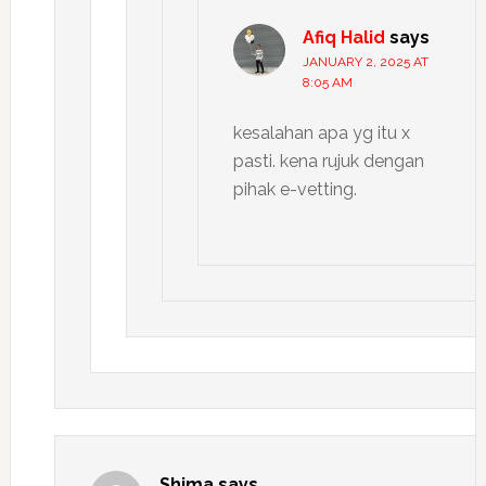
Afiq Halid
says
JANUARY 2, 2025 AT
8:05 AM
kesalahan apa yg itu x
pasti. kena rujuk dengan
pihak e-vetting.
Shima
says