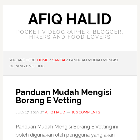
AFIQ HALID
POCKET VIDEOGRAPHER, BLOGGER,
HIKERS AND FOOD LOVERS
YOU ARE HERE:
HOME
/
SANTAI
/
PANDUAN MUDAH MENGISI
BORANG E VETTING
Panduan Mudah Mengisi
Borang E Vetting
JULY 17, 2019
BY
AFIQ HALID
186 COMMENTS
Panduan Mudah Mengisi Borang E Vetting ini
boleh digunakan oleh pengguna yang akan