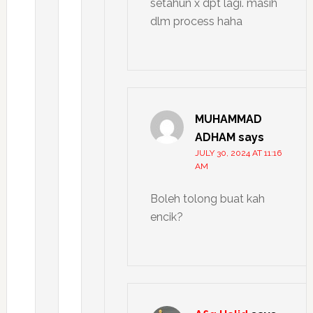
setahun x dpt lagi. masih
dlm process haha
MUHAMMAD
ADHAM
says
JULY 30, 2024 AT 11:16
AM
Boleh tolong buat kah
encik?