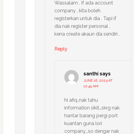
Wassalam . If ada account
company , kita boleh
registerkan untuk dia . Tapi if
dia nak register personal ,
kena create akaun dia sendiri .
Reply
santhi
says
JUNE 16, 2023 AT
10:45 AM
hi afiq..nak tahu
information sikit…skrg nak
hantar barang pergi port
kuantan guna lori
company,,,so dengar nak