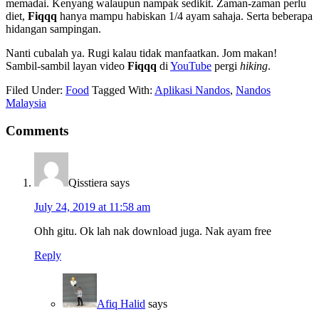
memadai. Kenyang walaupun nampak sedikit. Zaman-zaman perlu
diet,
Fiqqq
hanya mampu habiskan 1/4 ayam sahaja. Serta beberapa
hidangan sampingan.
Nanti cubalah ya. Rugi kalau tidak manfaatkan. Jom makan!
Sambil-sambil layan video
Fiqqq
di
YouTube
pergi
hiking
.
Filed Under:
Food
Tagged With:
Aplikasi Nandos
,
Nandos
Malaysia
Comments
Qisstiera
says
July 24, 2019 at 11:58 am
Ohh gitu. Ok lah nak download juga. Nak ayam free
Reply
Afiq Halid
says