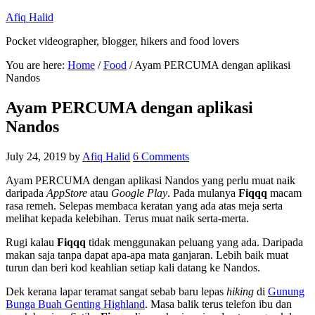
Afiq Halid
Pocket videographer, blogger, hikers and food lovers
You are here:
Home
/
Food
/
Ayam PERCUMA dengan aplikasi
Nandos
Ayam PERCUMA dengan aplikasi
Nandos
July 24, 2019
by
Afiq Halid
6 Comments
Ayam PERCUMA dengan aplikasi Nandos yang perlu muat naik
daripada
AppStore
atau
Google Play
. Pada mulanya
Fiqqq
macam
rasa remeh. Selepas membaca keratan yang ada atas meja serta
melihat kepada kelebihan. Terus muat naik serta-merta.
Rugi kalau
Fiqqq
tidak menggunakan peluang yang ada. Daripada
makan saja tanpa dapat apa-apa mata ganjaran. Lebih baik muat
turun dan beri kod keahlian setiap kali datang ke Nandos.
Dek kerana lapar teramat sangat sebab baru lepas
hiking
di
Gunung
Bunga Buah Genting Highland
. Masa balik terus telefon ibu dan