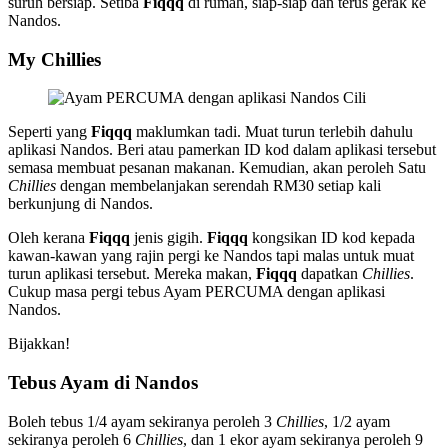
suruh bersiap. Setiba
Fiqqq
di rumah, siap-siap dan terus gerak ke
Nandos.
My Chillies
Seperti yang
Fiqqq
maklumkan tadi. Muat turun terlebih dahulu
aplikasi Nandos. Beri atau pamerkan ID kod dalam aplikasi tersebut
semasa membuat pesanan makanan. Kemudian, akan peroleh Satu
Chillies
dengan membelanjakan serendah RM30 setiap kali
berkunjung di Nandos.
Oleh kerana
Fiqqq
jenis gigih.
Fiqqq
kongsikan ID kod kepada
kawan-kawan yang rajin pergi ke Nandos tapi malas untuk muat
turun aplikasi tersebut. Mereka makan,
Fiqqq
dapatkan
Chillies
.
Cukup masa pergi tebus Ayam PERCUMA dengan aplikasi
Nandos.
Bijakkan!
Tebus Ayam di Nandos
Boleh tebus 1/4 ayam sekiranya peroleh 3
Chillies
, 1/2 ayam
sekiranya peroleh 6
Chillies
, dan 1 ekor ayam sekiranya peroleh 9