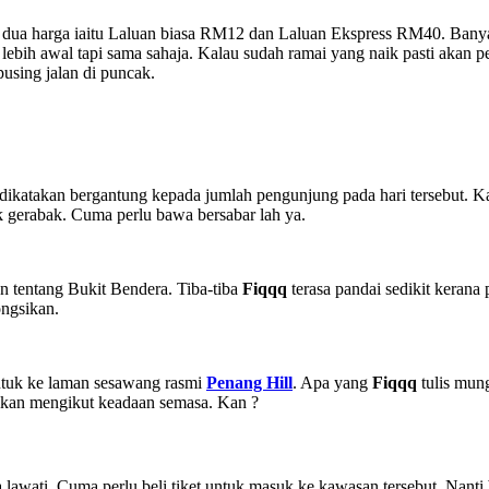
apat dua harga iaitu Laluan biasa RM12 dan Laluan Ekspress RM40. Ban
ebih awal tapi sama sahaja. Kalau sudah ramai yang naik pasti akan pe
using jalan di puncak.
katakan bergantung kepada jumlah pengunjung pada hari tersebut. Kal
 gerabak. Cuma perlu bawa bersabar lah ya.
n tentang Bukit Bendera. Tiba-tiba
Fiqqq
terasa pandai sedikit kerana 
ongsikan.
 untuk ke laman sesawang rasmi
Penang Hill
. Apa yang
Fiqqq
tulis mun
aikan mengikut keadaan semasa. Kan ?
a lawati. Cuma perlu beli tiket untuk masuk ke kawasan tersebut. Nanti