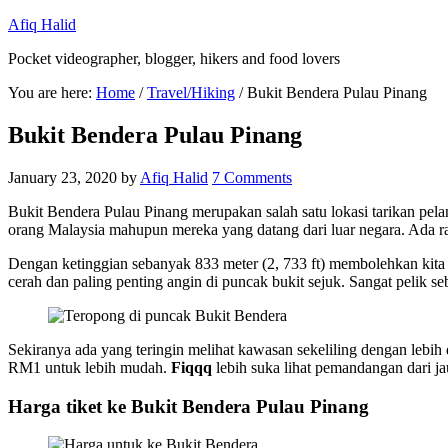
Afiq Halid
Pocket videographer, blogger, hikers and food lovers
You are here:
Home
/
Travel/Hiking
/
Bukit Bendera Pulau Pinang
Bukit Bendera Pulau Pinang
January 23, 2020
by
Afiq Halid
7 Comments
Bukit Bendera Pulau Pinang merupakan salah satu lokasi tarikan pela
orang Malaysia mahupun mereka yang datang dari luar negara. Ada ra
Dengan ketinggian sebanyak 833 meter (2, 733 ft) membolehkan kita
cerah dan paling penting angin di puncak bukit sejuk. Sangat pelik s
Sekiranya ada yang teringin melihat kawasan sekeliling dengan lebih
RM1 untuk lebih mudah.
Fiqqq
lebih suka lihat pemandangan dari jauh
Harga tiket ke Bukit Bendera Pulau Pinang