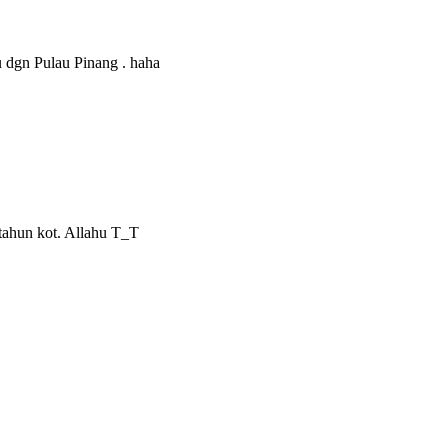
u dgn Pulau Pinang . haha
 tahun kot. Allahu T_T