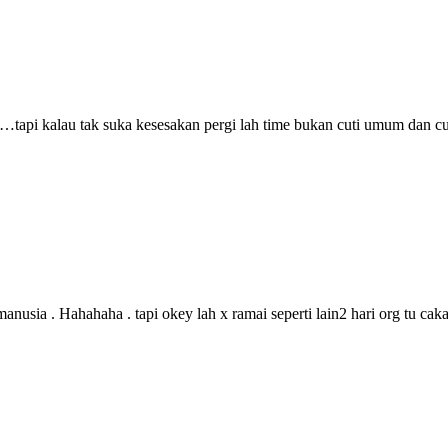
e…tapi kalau tak suka kesesakan pergi lah time bukan cuti umum dan c
nusia . Hahahaha . tapi okey lah x ramai seperti lain2 hari org tu cak