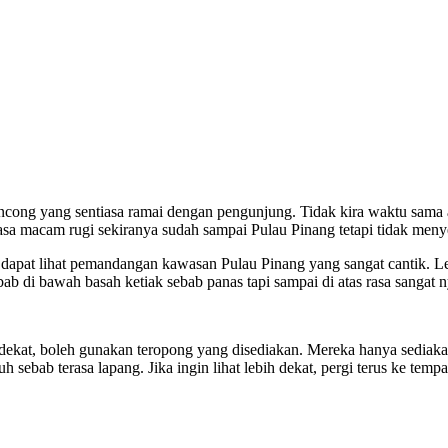
ncong yang sentiasa ramai dengan pengunjung. Tidak kira waktu sama ad
sa macam rugi sekiranya sudah sampai Pulau Pinang tetapi tidak menye
 dapat lihat pemandangan kawasan Pulau Pinang yang sangat cantik. Le
ebab di bawah basah ketiak sebab panas tapi sampai di atas rasa sangat
 dekat, boleh gunakan teropong yang disediakan. Mereka hanya sediakan
 sebab terasa lapang. Jika ingin lihat lebih dekat, pergi terus ke tempa