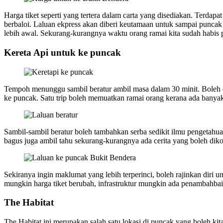
Harga tiket seperti yang tertera dalam carta yang disediakan. Terd
berbaloi. Laluan ekpress akan diberi keutamaan untuk sampai puncak l
lebih awal. Sekurang-kurangnya waktu orang ramai kita sudah habis p
Kereta Api untuk ke puncak
Tempoh menunggu sambil beratur ambil masa dalam 30 minit. Boleh di
ke puncak. Satu trip boleh memuatkan ramai orang kerana ada banyak
Sambil-sambil beratur boleh tambahkan serba sedikit ilmu pengetahua
bagus juga ambil tahu sekurang-kurangnya ada cerita yang boleh dik
Sekiranya ingin maklumat yang lebih terperinci, boleh rajinkan diri
mungkin harga tiket berubah, infrastruktur mungkin ada penambahb
The Habitat
The Habitat ini merupakan salah satu lokasi di puncak yang boleh kit