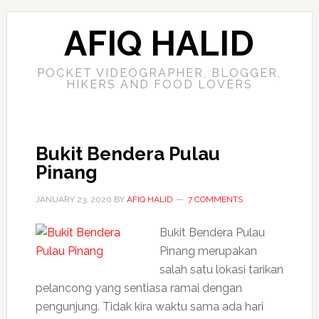
AFIQ HALID
POCKET VIDEOGRAPHER, BLOGGER,
HIKERS AND FOOD LOVERS
Bukit Bendera Pulau
Pinang
JANUARY 23, 2020
BY
AFIQ HALID
7 COMMENTS
Bukit Bendera Pulau
Pinang merupakan
salah satu lokasi tarikan
pelancong yang sentiasa ramai dengan
pengunjung. Tidak kira waktu sama ada hari