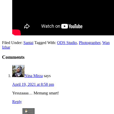
Filed Under:
Santai
Tagged With:
ODS Studio
,
Photographer
,
Wan
Izhar
Comments
Nina Mirza
says
April 19, 2021 at 8:58 pm
Yesszaaaa… Memang smart!
Reply