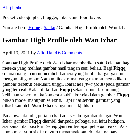
Afiq Halid
Pocket videographer, blogger, hikers and food lovers
You are here:
Home
/
Santai
/
Gambar High Profile oleh Wan Izhar
Gambar High Profile oleh Wan Izhar
April 19, 2021
by
Afiq Halid
6 Comments
Gambar High Profile oleh Wan Izhar memberikan satu kelainan bagi
mereka yang melihat gambar hasil tangan seni beliau. Bagi
Fiqqq
,
semua orang mampu membeli kamera yang beribu harganya dan
mengambil gambar. Namun, tidak ramai yang mampu menjadikan
gambar tersebut berkualiti tinggi. Ibarat ada
jiwa (soul)
pada gambar
yang terhasil. Kalau diikutkan
Fiqqq
sekadar budak kampung
kelihatan seperti muka kamera apabila berada dalam gambar.
Fiqqq
bukan model mahupun selebriti. Tapi lihat sendiri gambar yang
dihasilkan oleh
Wan Izhar
sangat menakjubkan.
Pada awal dahulu, pertama kali ada sesi bergambar dengan Wan
Izhar, gambar
Fiqqq
diambil daripada pelbagai sisi iaitu hadapan,
sisi kanan dan sisi kiri. Setiap gambar terdapat pelbagai reaksi. Ada
gambar senyum sikit, senyum menampakkan gigi dan pelbagai.