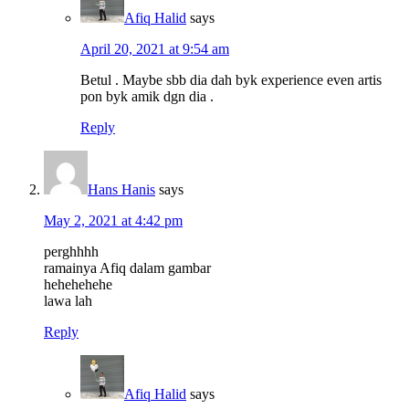
Afiq Halid
says
April 20, 2021 at 9:54 am
Betul . Maybe sbb dia dah byk experience even artis
pon byk amik dgn dia .
Reply
Hans Hanis
says
May 2, 2021 at 4:42 pm
perghhhh
ramainya Afiq dalam gambar
hehehehehe
lawa lah
Reply
Afiq Halid
says