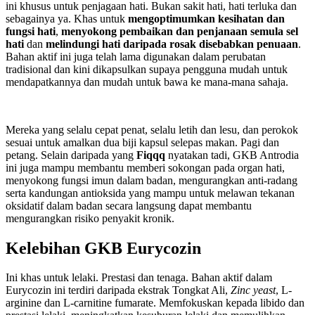
ini khusus untuk penjagaan hati. Bukan sakit hati, hati terluka dan
sebagainya ya. Khas untuk
mengoptimumkan kesihatan dan
fungsi hati
,
menyokong pembaikan dan penjanaan semula sel
hati
dan
melindungi hati daripada rosak disebabkan penuaan
.
Bahan aktif ini juga telah lama digunakan dalam perubatan
tradisional dan kini dikapsulkan supaya pengguna mudah untuk
mendapatkannya dan mudah untuk bawa ke mana-mana sahaja.
Mereka yang selalu cepat penat, selalu letih dan lesu, dan perokok
sesuai untuk amalkan dua biji kapsul selepas makan. Pagi dan
petang. Selain daripada yang
Fiqqq
nyatakan tadi, GKB Antrodia
ini juga mampu membantu memberi sokongan pada organ hati,
menyokong fungsi imun dalam badan, mengurangkan anti-radang
serta kandungan antioksida yang mampu untuk melawan tekanan
oksidatif dalam badan secara langsung dapat membantu
mengurangkan risiko penyakit kronik.
Kelebihan GKB Eurycozin
Ini khas untuk lelaki. Prestasi dan tenaga. Bahan aktif dalam
Eurycozin ini terdiri daripada ekstrak Tongkat Ali,
Zinc yeast
, L-
arginine dan L-carnitine fumarate. Memfokuskan kepada libido dan