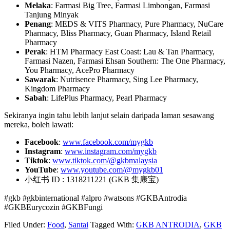
Melaka
: Farmasi Big Tree, Farmasi Limbongan, Farmasi
Tanjung Minyak
Penang
: MEDS & VITS Pharmacy, Pure Pharmacy, NuCare
Pharmacy, Bliss Pharmacy, Guan Pharmacy, Island Retail
Pharmacy
Perak
: HTM Pharmacy East Coast: Lau & Tan Pharmacy,
Farmasi Nazen, Farmasi Ehsan Southern: The One Pharmacy,
You Pharmacy, AcePro Pharmacy
Sawarak
: Nutrisence Pharmacy, Sing Lee Pharmacy,
Kingdom Pharmacy
Sabah
: LifePlus Pharmacy, Pearl Pharmacy
Sekiranya ingin tahu lebih lanjut selain daripada laman sesawang
mereka, boleh lawati:
Facebook
:
www.facebook.com/mygkb
Instagram
:
www.instagram.com/mygkb
Tiktok
:
www.tiktok.com/@gkbmalaysia
YouTube
:
www.youtube.com/@mygkb01
小红书 ID : 1318211221 (GKB 集康宝)
#gkb #gkbinternational #alpro #watsons #GKBAntrodia
#GKBEurycozin #GKBFungi
Filed Under:
Food
,
Santai
Tagged With:
GKB ANTRODIA
,
GKB