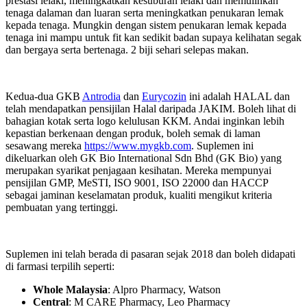
prestasi lelaki, meningkatkan kesuburan lelaki dan memulihkan
tenaga dalaman dan luaran serta meningkatkan penukaran lemak
kepada tenaga. Mungkin dengan sistem penukaran lemak kepada
tenaga ini mampu untuk fit kan sedikit badan supaya kelihatan segak
dan bergaya serta bertenaga. 2 biji sehari selepas makan.
Kedua-dua GKB
Antrodia
dan
Eurycozin
ini adalah HALAL dan
telah mendapatkan pensijilan Halal daripada JAKIM. Boleh lihat di
bahagian kotak serta logo kelulusan KKM. Andai inginkan lebih
kepastian berkenaan dengan produk, boleh semak di laman
sesawang mereka
https://www.mygkb.com
. Suplemen ini
dikeluarkan oleh GK Bio International Sdn Bhd (GK Bio) yang
merupakan syarikat penjagaan kesihatan. Mereka mempunyai
pensijilan GMP, MeSTI, ISO 9001, ISO 22000 dan HACCP
sebagai jaminan keselamatan produk, kualiti mengikut kriteria
pembuatan yang tertinggi.
Suplemen ini telah berada di pasaran sejak 2018 dan boleh didapati
di farmasi terpilih seperti:
Whole Malaysia
: Alpro Pharmacy, Watson
Central
: M CARE Pharmacy, Leo Pharmacy