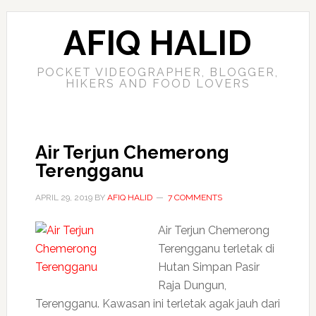
AFIQ HALID
POCKET VIDEOGRAPHER, BLOGGER,
HIKERS AND FOOD LOVERS
Air Terjun Chemerong
Terengganu
APRIL 29, 2019
BY
AFIQ HALID
7 COMMENTS
Air Terjun Chemerong
Terengganu terletak di
Hutan Simpan Pasir
Raja Dungun,
Terengganu. Kawasan ini terletak agak jauh dari