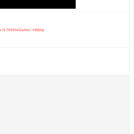
N DI TERENGGANU
,
KBBA9