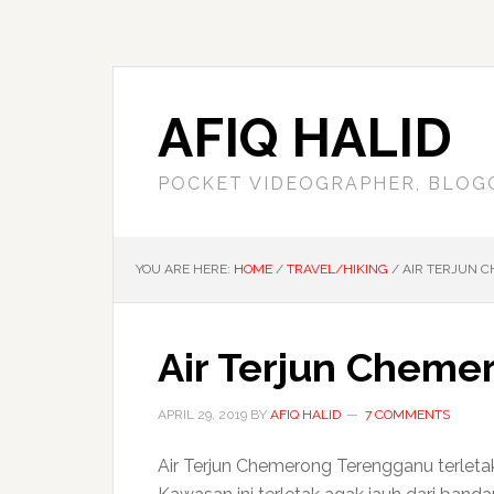
AFIQ HALID
POCKET VIDEOGRAPHER, BLOG
YOU ARE HERE:
HOME
/
TRAVEL/HIKING
/
AIR TERJUN 
Air Terjun Chem
APRIL 29, 2019
BY
AFIQ HALID
7 COMMENTS
Air Terjun Chemerong Terengganu terleta