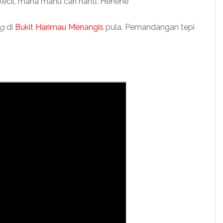
kecil, mana mahu cari nanti. Hehehe
ng
di
Bukit Harimau Menangis
pula. Pemandangan tepi