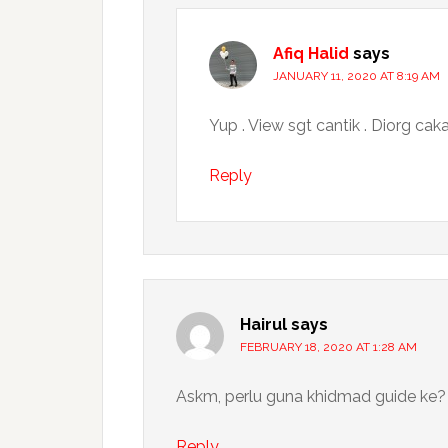
Afiq Halid
says
JANUARY 11, 2020 AT 8:19 AM
Yup . View sgt cantik . Diorg ca
Reply
Hairul
says
FEBRUARY 18, 2020 AT 1:28 AM
Askm, perlu guna khidmad guide ke?
Reply