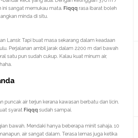
ar-bandar kecil yang ada. Dengan ketinggian 370 m /
un ini sangat memukau mata.
Fiqqq
rasa ibarat boleh
angkan minda di situ.
n Lansir. Tapi buat masa sekarang dalam keadaan
lu. Perjalanan ambil jarak dalam 2200 m dari bawah
eral satu pun sudah cukup. Kalau kuat minum air,
ahaha.
anda
n puncak air terjun kerana kawasan berbatu dan licin.
uat syarat
Fiqqq
sudah sampai.
ian bawah. Mendaki hanya beberapa minit sahaja. 10
anapun, air sangat dalam. Terasa lemas juga ketika