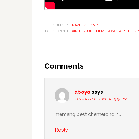
FILED UNDER:
TRAVEL/HIKING
TAGGED WITH:
AIR TERJUN CHEMERONG
,
AIR TERJU
Comments
aboya
says
JANUARY 10, 2020 AT 3:32 PM
memang best chemerong ni…
Reply