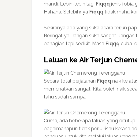
mandi. Lebih-lebih lagi
Fiqqq
jenis fobia
Hahaha. Selebihnya
Fiqqq
tidak mahu kon
Sekiranya ada yang suka acara terjun papan
Beringat ya. Jangan suka sangat. Jangan t
bahagian tepi sedikit. Masa
Fiqqq
cuba-cu
Laluan ke Air Terjun Chem
Secara total perjalanan
Fiqqq
naik ke atas
memenatkan sangat. Kita boleh naik secar
tahu sudah sampai
Cuma, ada beberapa laluan yang ditutup da
bagaimanapun tidak perlu risau kerana a
panduan untuk kita melalui laluan yang be