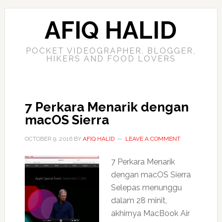
AFIQ HALID
POCKET VIDEOGRAPHER, BLOGGER,
HIKERS AND FOOD LOVERS
7 Perkara Menarik dengan
macOS Sierra
OCTOBER 9, 2016
BY
AFIQ HALID
LEAVE A COMMENT
7 Perkara Menarik
dengan macOS Sierra
Selepas menunggu
dalam 28 minit,
akhirnya MacBook Air