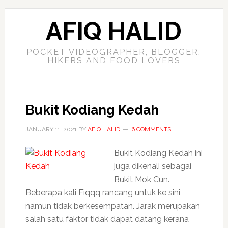
AFIQ HALID
POCKET VIDEOGRAPHER, BLOGGER,
HIKERS AND FOOD LOVERS
Bukit Kodiang Kedah
JANUARY 11, 2021
BY
AFIQ HALID
6 COMMENTS
Bukit Kodiang Kedah ini
juga dikenali sebagai
Bukit Mok Cun.
Beberapa kali Fiqqq rancang untuk ke sini
namun tidak berkesempatan. Jarak merupakan
salah satu faktor tidak dapat datang kerana