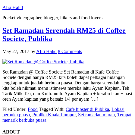
Afiq Halid
Pocket videographer, blogger, hikers and food lovers
Set Ramadan Serendah RM25 di Coffee
Societe, Publika
May 27, 2017
by
Afiq Halid
8 Comments
Set Ramadan @ Coffee Societe Set Ramadan di Kafe Coffee
Societe dengan hanya RM25 kita boleh dapat pelbagai hidangan
lengkap untuk juadah berbuka puasa. Dengan harga serendah itu,
kita boleh nikmati menu istimewa mereka iaitu Ayam Kapitan, Teh
Tarik Milk Tea, dan Kuih-muih. Ayam Kapitan + kerabu ikan + nasi
oren Ayam kapitan yang bersaiz 1/4 per ayam […]
Filed Under:
Food
Tagged With:
Cafe hipster di Publika
,
Lokasi
berbuka puasa
,
Publika Kuala Lumpur
,
Set ramadan murah
,
Tempat
menarik berbuka puasa
ABOUT