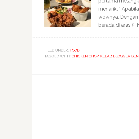
pertama melangk
menarik….” Apabil
wownya. Dengan p
berada di aras 5
FILED UNDER:
FOOD
TAGGED WITH:
CHICKEN CHOP
,
KELAB BLOGGER BEN