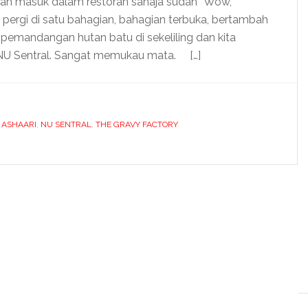
ah masuk dalam restoran sahaja sudah “Wow,
a pergi di satu bahagian, bahagian terbuka, bertambah
emandangan hutan batu di sekeliling dan kita
, NU Sentral. Sangat memukau mata. […]
 ASHAARI
,
NU SENTRAL
,
THE GRAVY FACTORY