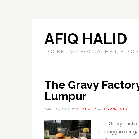
AFIQ HALID
POCKET VIDEOGRAPHER, BLOG
The Gravy Factor
Lumpur
APRIL 25, 2017
BY
AFIQ HALID
8 COMMENTS
The Gravy Factor
pelanggan dengan