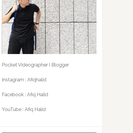
Pocket Videographer I Blogger
Instagram : Afiqhalid
Facebook : Afiq Halid
YouTube : Afiq Halid