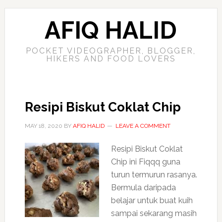
AFIQ HALID
POCKET VIDEOGRAPHER, BLOGGER,
HIKERS AND FOOD LOVERS
Resipi Biskut Coklat Chip
MAY 18, 2020
BY
AFIQ HALID
LEAVE A COMMENT
Resipi Biskut Coklat
Chip ini Fiqqq guna
turun termurun rasanya.
Bermula daripada
belajar untuk buat kuih
sampai sekarang masih