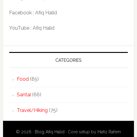
Facebook : Afiq Halid
YouTube : Afiq Halid
CATEGORIES
Food
(85)
Santai
(66)
Travel/Hiking
(75)
© 2026 ·
Blog Afiq Halid
· Core setup by
Hafiz Rahim