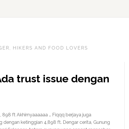
GER, HIKERS AND FOOD LOVERS
da trust issue dengan
 898 ft Akhirnyaaaaaa … Fiqqq berjaya juga
 dengan ketinggian 4,898 ft. Dengar cerita, Gunung