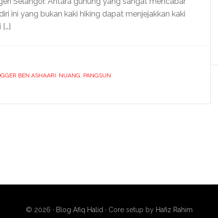
geri Selangor. Antara gunung yang sangat mencabar
iri ini yang bukan kaki hiking dapat menjejakkan kaki
 […]
OGGER BEN ASHAARI
,
NUANG
,
PANGSUN
© 2026 ·
Blog Afiq Halid
· Core setup by
Hafiz Rahim