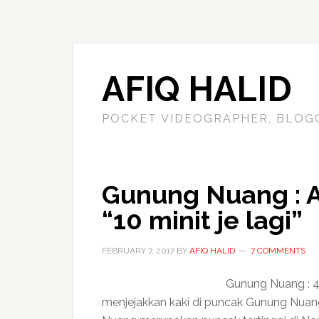
AFIQ HALID
POCKET VIDEOGRAPHER, BLOG
Gunung Nuang : A
“10 minit je lagi”
FEBRUARY 7, 2017
BY
AFIQ HALID
7 COMMENTS
Gunung Nuang : 4,
menjejakkan kaki di puncak Gunung Nuang