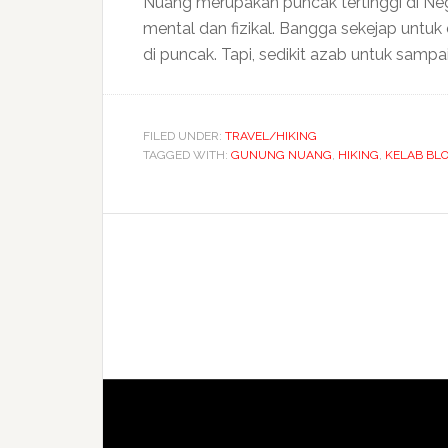
Nuang merupakan puncak tertinggi di Ne
mental dan fizikal. Bangga sekejap untuk d
di puncak. Tapi, sedikit azab untuk sampai
FILED UNDER:
TRAVEL/HIKING
TAGGED WITH:
GUNUNG NUANG
,
HIKING
,
KELAB BL