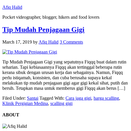
Afiq Halid
Pocket videographer, blogger, hikers and food lovers
Tip Mudah Penjagaan Gigi
March 17, 2019
by
Afiq Halid
3 Comments
Tip Mudah Penjagaan Gigi yang sepatutnya Fiqqq buat dalam rutin
seharian. Tapi kebiasaannya Fiqqq akan tertinggal beberapa rutin
kerana sibuk dengan urusan kerja dan sebagainya. Namun, Fiqqq
perlu istiqamah, konsisten, dan cuba berusaha supaya kekal
melakukan tip mudah penjagaan gigi agar gigi kekal sihat, putih dan
bersih. Tetapkan masa untuk memberus gigi Fiqqq akan berus […]
Filed Under:
Santai
Tagged With:
Cara jaga gigi
,
harga scalling
,
Klinik Pergigian Medina
,
scalling gigi
ABOUT