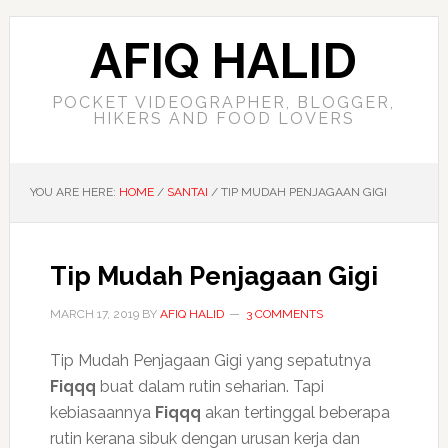
AFIQ HALID
POCKET VIDEOGRAPHER, BLOGGER,
HIKERS AND FOOD LOVERS
YOU ARE HERE:
HOME
/
SANTAI
/
TIP MUDAH PENJAGAAN GIGI
Tip Mudah Penjagaan Gigi
MARCH 17, 2019
BY
AFIQ HALID
3 COMMENTS
Tip Mudah Penjagaan Gigi yang sepatutnya
Fiqqq
buat dalam rutin seharian. Tapi
kebiasaannya
Fiqqq
akan tertinggal beberapa
rutin kerana sibuk dengan urusan kerja dan