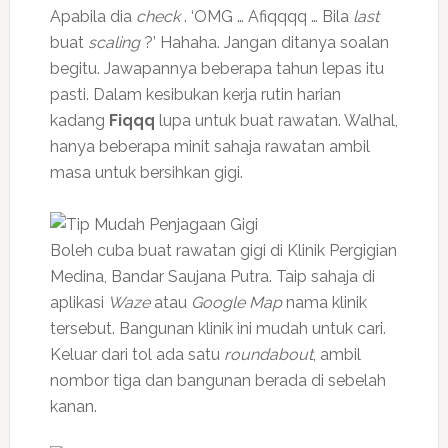
Apabila dia
check
. ‘OMG … Afiqqqq … Bila
last
buat
scaling
?’ Hahaha. Jangan ditanya soalan
begitu. Jawapannya beberapa tahun lepas itu
pasti. Dalam kesibukan kerja rutin harian
kadang
Fiqqq
lupa untuk buat rawatan. Walhal,
hanya beberapa minit sahaja rawatan ambil
masa untuk bersihkan gigi.
Boleh cuba buat rawatan gigi di Klinik Pergigian
Medina, Bandar Saujana Putra. Taip sahaja di
aplikasi
Waze
atau
Google Map
nama klinik
tersebut. Bangunan klinik ini mudah untuk cari.
Keluar dari tol ada satu
roundabout
, ambil
nombor tiga dan bangunan berada di sebelah
kanan.