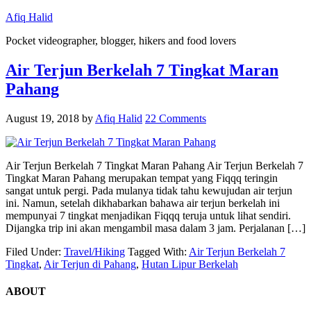
Afiq Halid
Pocket videographer, blogger, hikers and food lovers
Air Terjun Berkelah 7 Tingkat Maran
Pahang
August 19, 2018
by
Afiq Halid
22 Comments
Air Terjun Berkelah 7 Tingkat Maran Pahang Air Terjun Berkelah 7
Tingkat Maran Pahang merupakan tempat yang Fiqqq teringin
sangat untuk pergi. Pada mulanya tidak tahu kewujudan air terjun
ini. Namun, setelah dikhabarkan bahawa air terjun berkelah ini
mempunyai 7 tingkat menjadikan Fiqqq teruja untuk lihat sendiri.
Dijangka trip ini akan mengambil masa dalam 3 jam. Perjalanan […]
Filed Under:
Travel/Hiking
Tagged With:
Air Terjun Berkelah 7
Tingkat
,
Air Terjun di Pahang
,
Hutan Lipur Berkelah
ABOUT