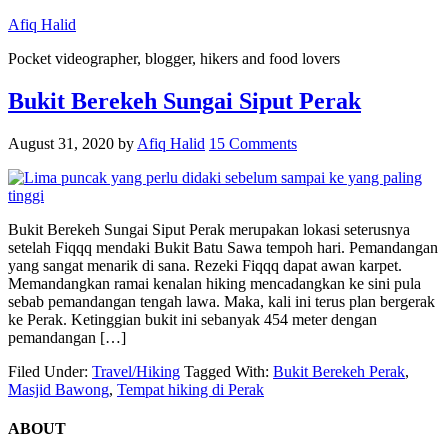
Afiq Halid
Pocket videographer, blogger, hikers and food lovers
Bukit Berekeh Sungai Siput Perak
August 31, 2020
by
Afiq Halid
15 Comments
Bukit Berekeh Sungai Siput Perak merupakan lokasi seterusnya
setelah Fiqqq mendaki Bukit Batu Sawa tempoh hari. Pemandangan
yang sangat menarik di sana. Rezeki Fiqqq dapat awan karpet.
Memandangkan ramai kenalan hiking mencadangkan ke sini pula
sebab pemandangan tengah lawa. Maka, kali ini terus plan bergerak
ke Perak. Ketinggian bukit ini sebanyak 454 meter dengan
pemandangan […]
Filed Under:
Travel/Hiking
Tagged With:
Bukit Berekeh Perak
,
Masjid Bawong
,
Tempat hiking di Perak
ABOUT