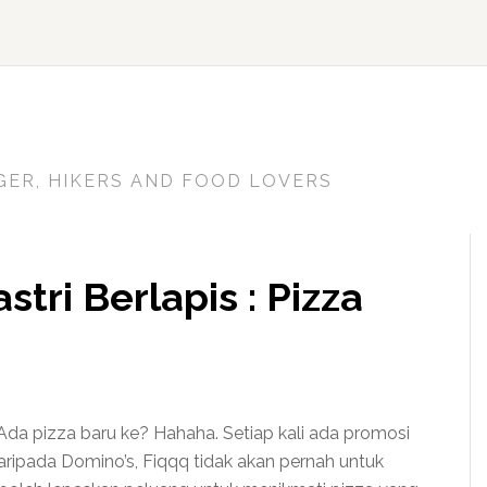
GER, HIKERS AND FOOD LOVERS
tri Berlapis : Pizza
da pizza baru ke? Hahaha. Setiap kali ada promosi
aripada Domino’s, Fiqqq tidak akan pernah untuk