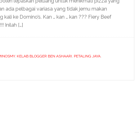
 boleh lepaskan peluang untuk menikmati pizza yang
an ada pelbagai variasa yang tidak jemu makan
 kali ke Domino’s. Kan … kan … kan ??? Fiery Beef
 Inilah […]
MINOSMY
,
KELAB BLOGGER BEN ASHAARI
,
PETALING JAYA
,