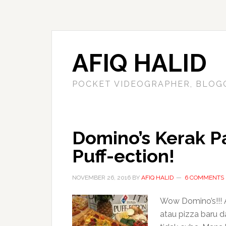
AFIQ HALID
POCKET VIDEOGRAPHER, BLOG
Domino’s Kerak Pas
Puff-ection!
NOVEMBER 26, 2016
BY
AFIQ HALID
6 COMMENTS
Wow Domino’s!!! A
atau pizza baru d