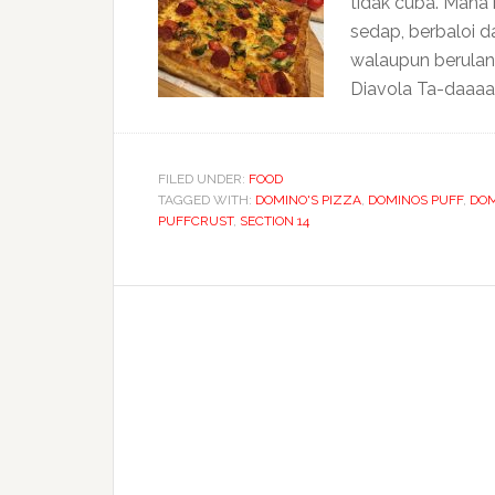
tidak cuba. Mana
sedap, berbaloi d
walaupun berulang
Diavola Ta-daaaa!!!
FILED UNDER:
FOOD
TAGGED WITH:
DOMINO'S PIZZA
,
DOMINOS PUFF
,
DO
PUFFCRUST
,
SECTION 14