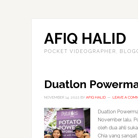
AFIQ HALID
POCKET VIDEOGRAPHER, BLOG
Duatlon Powerma
NOVEMBER 14, 2022
BY
AFIQ HALID
LEAVE A COM
Duatlon Powerman
November lalu. P
oleh dua ahli suk
Chia yang sangat 