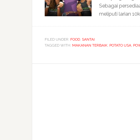
Sebagai persedia
meliputi larian 10
FILED UNDER:
FOOD
,
SANTAI
TAGGED WITH:
MAKANAN TERBAIK
,
POTATO USA
,
PO