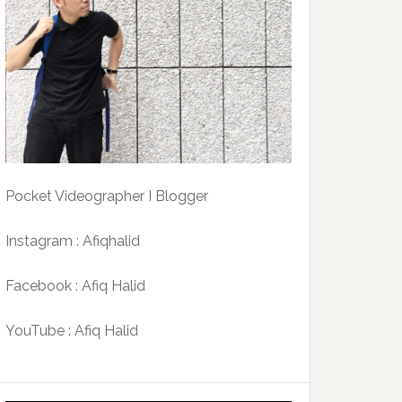
Pocket Videographer I Blogger
Instagram : Afiqhalid
Facebook : Afiq Halid
YouTube : Afiq Halid