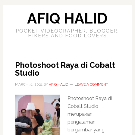
AFIQ HALID
POCKET VIDEOGRAPHER, BLOGGER,
HIKERS AND FOOD LOVERS
Photoshoot Raya di Cobalt
Studio
MARCH 31, 2021
BY
AFIQ HALID
LEAVE A COMMENT
Photoshoot Raya di
Cobalt Studio
merupakan
pengalaman
bergambar yang