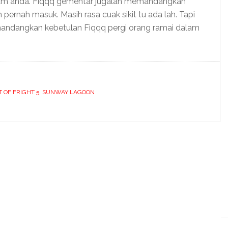
m anda. Fiqqq gementar jugalah memandangkan
 pernah masuk. Masih rasa cuak sikit tu ada lah. Tapi
emandangkan kebetulan Fiqqq pergi orang ramai dalam
 OF FRIGHT 5
,
SUNWAY LAGOON