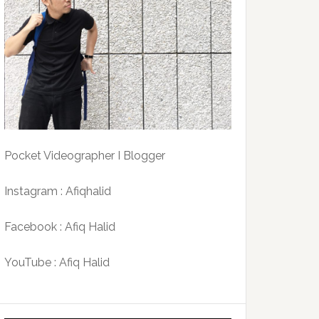
Pocket Videographer I Blogger
Instagram : Afiqhalid
Facebook : Afiq Halid
YouTube : Afiq Halid