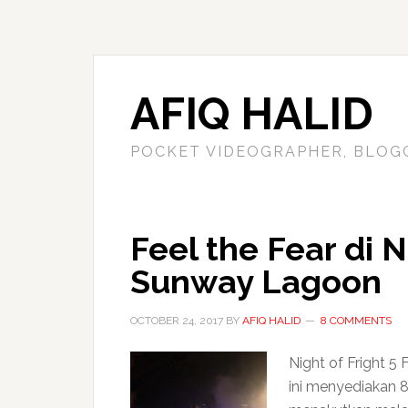
AFIQ HALID
POCKET VIDEOGRAPHER, BLOG
Feel the Fear di N
Sunway Lagoon
OCTOBER 24, 2017
BY
AFIQ HALID
8 COMMENTS
Night of Fright 5 
ini menyediakan 8