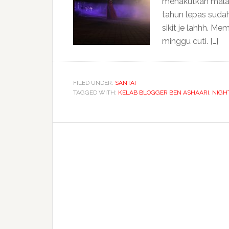
menakutkan mala
tahun lepas sudah
sikit je lahhh. M
minggu cuti. […]
FILED UNDER:
SANTAI
TAGGED WITH:
KELAB BLOGGER BEN ASHAARI
,
NIGHT