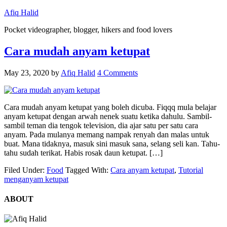
Afiq Halid
Pocket videographer, blogger, hikers and food lovers
Cara mudah anyam ketupat
May 23, 2020
by
Afiq Halid
4 Comments
Cara mudah anyam ketupat yang boleh dicuba. Fiqqq mula belajar
anyam ketupat dengan arwah nenek suatu ketika dahulu. Sambil-
sambil teman dia tengok television, dia ajar satu per satu cara
anyam. Pada mulanya memang nampak renyah dan malas untuk
buat. Mana tidaknya, masuk sini masuk sana, selang seli kan. Tahu-
tahu sudah terikat. Habis rosak daun ketupat. […]
Filed Under:
Food
Tagged With:
Cara anyam ketupat
,
Tutorial
menganyam ketupat
ABOUT