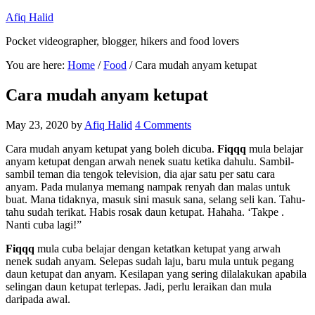
Afiq Halid
Pocket videographer, blogger, hikers and food lovers
You are here:
Home
/
Food
/
Cara mudah anyam ketupat
Cara mudah anyam ketupat
May 23, 2020
by
Afiq Halid
4 Comments
Cara mudah anyam ketupat yang boleh dicuba.
Fiqqq
mula belajar
anyam ketupat dengan arwah nenek suatu ketika dahulu. Sambil-
sambil teman dia tengok television, dia ajar satu per satu cara
anyam. Pada mulanya memang nampak renyah dan malas untuk
buat. Mana tidaknya, masuk sini masuk sana, selang seli kan. Tahu-
tahu sudah terikat. Habis rosak daun ketupat. Hahaha. ‘Takpe .
Nanti cuba lagi!”
Fiqqq
mula cuba belajar dengan ketatkan ketupat yang arwah
nenek sudah anyam. Selepas sudah laju, baru mula untuk pegang
daun ketupat dan anyam. Kesilapan yang sering dilalakukan apabila
selingan daun ketupat terlepas. Jadi, perlu leraikan dan mula
daripada awal.