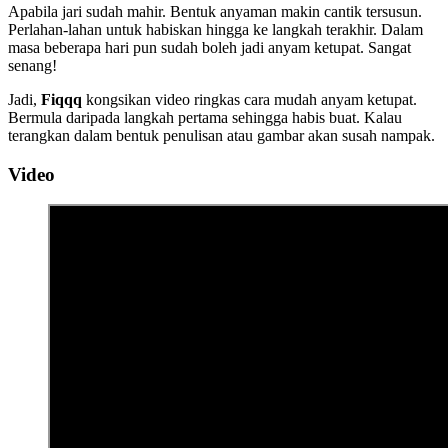
Apabila jari sudah mahir. Bentuk anyaman makin cantik tersusun.
Perlahan-lahan untuk habiskan hingga ke langkah terakhir. Dalam
masa beberapa hari pun sudah boleh jadi anyam ketupat. Sangat
senang!
Jadi,
Fiqqq
kongsikan video ringkas cara mudah anyam ketupat.
Bermula daripada langkah pertama sehingga habis buat. Kalau
terangkan dalam bentuk penulisan atau gambar akan susah nampak.
Video