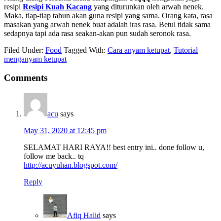
resipi
Resipi Kuah Kacang
yang diturunkan oleh arwah nenek.
Maka, tiap-tiap tahun akan guna resipi yang sama. Orang kata, rasa
masakan yang arwah nenek buat adalah iras rasa. Betul tidak sama
sedapnya tapi ada rasa seakan-akan pun sudah seronok rasa.
Filed Under:
Food
Tagged With:
Cara anyam ketupat
,
Tutorial
menganyam ketupat
Comments
acu
says
May 31, 2020 at 12:45 pm
SELAMAT HARI RAYA!! best entry ini.. done follow u,
follow me back.. tq
http://acuyuhan.blogspot.com/
Reply
Afiq Halid
says