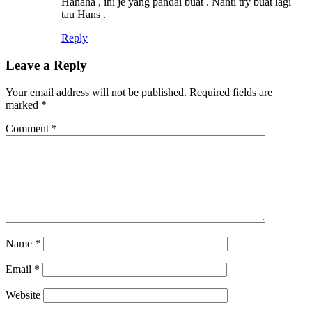
Hahaha , ini je yang pandai buat . Nanti try buat lagi
tau Hans .
Reply
Leave a Reply
Your email address will not be published.
Required fields are
marked
*
Comment
*
Name
*
Email
*
Website