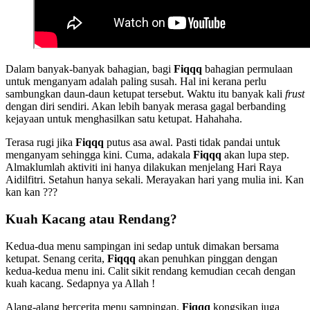
Dalam banyak-banyak bahagian, bagi
Fiqqq
bahagian permulaan
untuk menganyam adalah paling susah. Hal ini kerana perlu
sambungkan daun-daun ketupat tersebut. Waktu itu banyak kali
frust
dengan diri sendiri. Akan lebih banyak merasa gagal berbanding
kejayaan untuk menghasilkan satu ketupat. Hahahaha.
Terasa rugi jika
Fiqqq
putus asa awal. Pasti tidak pandai untuk
menganyam sehingga kini. Cuma, adakala
Fiqqq
akan lupa step.
Almaklumlah aktiviti ini hanya dilakukan menjelang Hari Raya
Aidilfitri. Setahun hanya sekali. Merayakan hari yang mulia ini. Kan
kan kan ???
Kuah Kacang atau Rendang?
Kedua-dua menu sampingan ini sedap untuk dimakan bersama
ketupat. Senang cerita,
Fiqqq
akan penuhkan pinggan dengan
kedua-kedua menu ini. Calit sikit rendang kemudian cecah dengan
kuah kacang. Sedapnya ya Allah !
Alang-alang bercerita menu sampingan.
Fiqqq
kongsikan juga