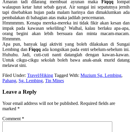
Amaran tadi dilarang membuat ayunan maka
Fiqqq
lompat
walaupun ketar lutut sebab gayat. Air sungai ini sepatutnya jernih
tapi disebabkan hujan pada malam harinya dan dimaklumkan ada
pembalakan di bahagian atas maka jadilah pencemaran.
Hmmmmm. Kenapa mereka-mereka ini tidak fikir akan kesan dan
impak pada kawasan sekeliling? Walhal, kalau berlaku apa-apa,
orang begini akan lebih bersuara dan minta macam-macam.
Hmmmm.
Apa pun, banyak lagi aktiviti yang boleh dilakukan di Sungai
Lembing dan
Fiqqq
ada kongsikan pada entri sebelum-sebelum ini.
Huhuhu. Jadi, cuti-cuti nanti datanglah dengan kawan-kawan.
Untuk cikgu-cikgu sekolah boleh bawa anak-anak murid datang
melawat sini.
Filed Under:
Travel/Hiking
Tagged With:
Muzium Sg. Lembing
,
Pahang
,
Sg. Lembing
,
Tin Mines
Leave a Reply
Your email address will not be published.
Required fields are
marked
*
Comment
*