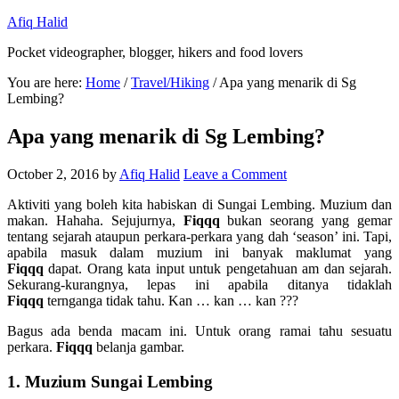
Afiq Halid
Pocket videographer, blogger, hikers and food lovers
You are here:
Home
/
Travel/Hiking
/
Apa yang menarik di Sg
Lembing?
Apa yang menarik di Sg Lembing?
October 2, 2016
by
Afiq Halid
Leave a Comment
Aktiviti yang boleh kita habiskan di Sungai Lembing. Muzium dan
makan. Hahaha. Sejujurnya,
Fiqqq
bukan seorang yang gemar
tentang sejarah ataupun perkara-perkara yang dah ‘season’ ini. Tapi,
apabila masuk dalam muzium ini banyak maklumat yang
Fiqqq
dapat. Orang kata input untuk pengetahuan am dan sejarah.
Sekurang-kurangnya, lepas ini apabila ditanya tidaklah
Fiqqq
ternganga tidak tahu. Kan … kan … kan ???
Bagus ada benda macam ini. Untuk orang ramai tahu sesuatu
perkara.
Fiqqq
belanja gambar.
1. Muzium Sungai Lembing