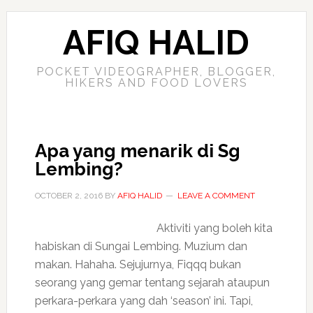
AFIQ HALID
POCKET VIDEOGRAPHER, BLOGGER,
HIKERS AND FOOD LOVERS
Apa yang menarik di Sg
Lembing?
OCTOBER 2, 2016
BY
AFIQ HALID
LEAVE A COMMENT
Aktiviti yang boleh kita
habiskan di Sungai Lembing. Muzium dan
makan. Hahaha. Sejujurnya, Fiqqq bukan
seorang yang gemar tentang sejarah ataupun
perkara-perkara yang dah ‘season’ ini. Tapi,