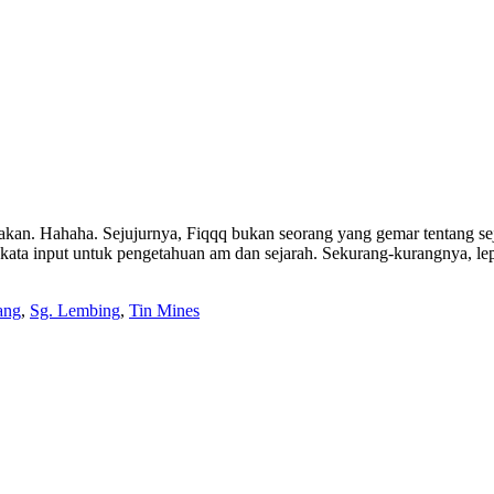
kan. Hahaha. Sejujurnya, Fiqqq bukan seorang yang gemar tentang sejar
a input untuk pengetahuan am dan sejarah. Sekurang-kurangnya, lepas
ang
,
Sg. Lembing
,
Tin Mines