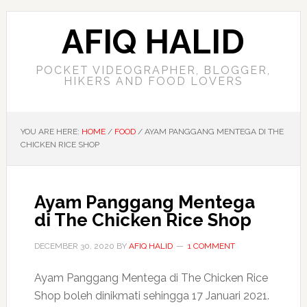
AFIQ HALID
POCKET VIDEOGRAPHER, BLOGGER,
HIKERS AND FOOD LOVERS
YOU ARE HERE:
HOME
/
FOOD
/
AYAM PANGGANG MENTEGA DI THE
CHICKEN RICE SHOP
Ayam Panggang Mentega
di The Chicken Rice Shop
DECEMBER 30, 2020
BY
AFIQ HALID
1 COMMENT
Ayam Panggang Mentega di The Chicken Rice
Shop boleh dinikmati sehingga 17 Januari 2021.