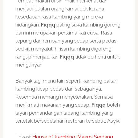
Tempat makan di sini makin terkenal dan
menjadi bualan orang ramai dek kerana
kesedapan rasa kambing yang mereka
hidangkan.
Fiqqq
paling suka kambing goreng
dan ini merupakan pertama kali cuba. Rasa
tepung dan rempah yang sedap serta pedas
sedikit menyaluti hirisan kambing digoreng
rangup menjadikan
Fiqqq
tidak berhenti untuk
mengunyah.
Banyak lagi menu lain seperti kambing bakar,
kambing kicap pedas dan sebagainya.
Kesemua memang menyelerakan. Semasa
menikmati makanan yang sedap,
Fiqqq
boleh
layan pemandangan ladang kambing yang
terletak bersebelahan restoran tersebut. Asyik.
Lokasi:
House of Kambing, Maeps Serdang