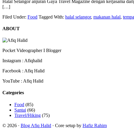
Halal Selangor anjuran Gaya Travel Magazine dengan kerjasama dar
[…]
Filed Under:
Food
Tagged With:
halal selangor
,
makanan halal
,
tempa
ABOUT
Pocket Videographer I Blogger
Instagram : Afiqhalid
Facebook : Afiq Halid
YouTube : Afiq Halid
Categories
Food
(85)
Santai
(66)
Travel/Hiking
(75)
© 2026 ·
Blog Afiq Halid
· Core setup by
Hafiz Rahim