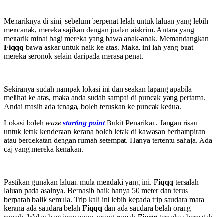
Menariknya di sini, sebelum berpenat lelah untuk laluan yang lebih
mencanak, mereka sajikan dengan jualan aiskrim. Antara yang
menarik minat bagi mereka yang bawa anak-anak. Memandangkan
Fiqqq
bawa askar untuk naik ke atas. Maka, ini lah yang buat
mereka seronok selain daripada merasa penat.
Sekiranya sudah nampak lokasi ini dan seakan lapang apabila
melihat ke atas, maka anda sudah sampai di puncak yang pertama.
Andai masih ada tenaga, boleh teruskan ke puncak kedua.
Lokasi boleh
waze
starting point
Bukit Penarikan. Jangan risau
untuk letak kenderaan kerana boleh letak di kawasan berhampiran
atau berdekatan dengan rumah setempat. Hanya tertentu sahaja. Ada
caj yang mereka kenakan.
Pastikan gunakan laluan mula mendaki yang ini.
Fiqqq
tersalah
laluan pada asalnya. Bernasib baik hanya 50 meter dan terus
berpatah balik semula. Trip kali ini lebih kepada trip saudara mara
kerana ada saudara belah
Fiqqq
dan ada saudara belah orang
rumah. Walau bagaimanapun, orang rumah
Fiqqq
terpaksa berpatah