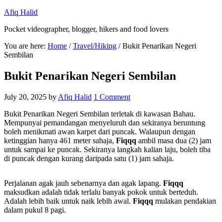
Afiq Halid
Pocket videographer, blogger, hikers and food lovers
You are here:
Home
/
Travel/Hiking
/
Bukit Penarikan Negeri
Sembilan
Bukit Penarikan Negeri Sembilan
July 20, 2025
by
Afiq Halid
1 Comment
Bukit Penarikan Negeri Sembilan terletak di kawasan Bahau.
Mempunyai pemandangan menyeluruh dan sekiranya beruntung
boleh menikmati awan karpet dari puncak. Walaupun dengan
ketinggian hanya 461 meter sahaja,
Fiqqq
ambil masa dua (2) jam
untuk sampai ke puncak. Sekiranya langkah kalian laju, boleh tiba
di puncak dengan kurang daripada satu (1) jam sahaja.
Perjalanan agak jauh sebenarnya dan agak lapang.
Fiqqq
maksudkan adalah tidak terlalu banyak pokok untuk berteduh.
Adalah lebih baik untuk naik lebih awal.
Fiqqq
mulakan pendakian
dalam pukul 8 pagi.