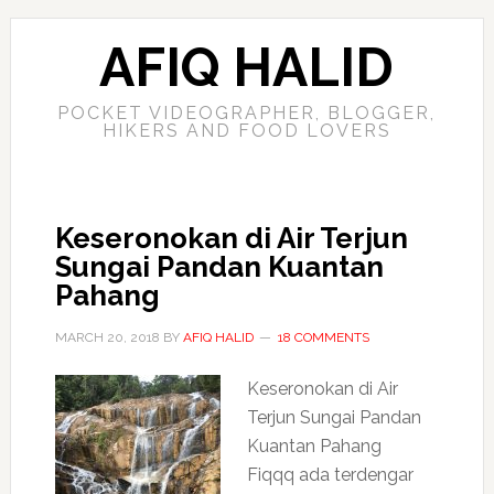
AFIQ HALID
POCKET VIDEOGRAPHER, BLOGGER,
HIKERS AND FOOD LOVERS
Keseronokan di Air Terjun
Sungai Pandan Kuantan
Pahang
MARCH 20, 2018
BY
AFIQ HALID
18 COMMENTS
Keseronokan di Air
Terjun Sungai Pandan
Kuantan Pahang
Fiqqq ada terdengar