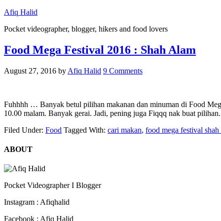
Afiq Halid
Pocket videographer, blogger, hikers and food lovers
Food Mega Festival 2016 : Shah Alam
August 27, 2016
by
Afiq Halid
9 Comments
Fuhhhh … Banyak betul pilihan makanan dan minuman di Food Mega Fe
10.00 malam. Banyak gerai. Jadi, pening juga Fiqqq nak buat pilihan
Filed Under:
Food
Tagged With:
cari makan
,
food mega festival shah
ABOUT
Pocket Videographer I Blogger
Instagram : Afiqhalid
Facebook : Afiq Halid