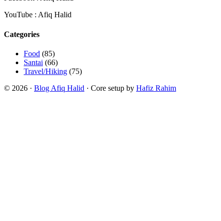
YouTube : Afiq Halid
Categories
Food
(85)
Santai
(66)
Travel/Hiking
(75)
© 2026 ·
Blog Afiq Halid
· Core setup by
Hafiz Rahim